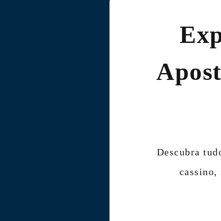
Exp
Apost
Descubra tudo
cassino,