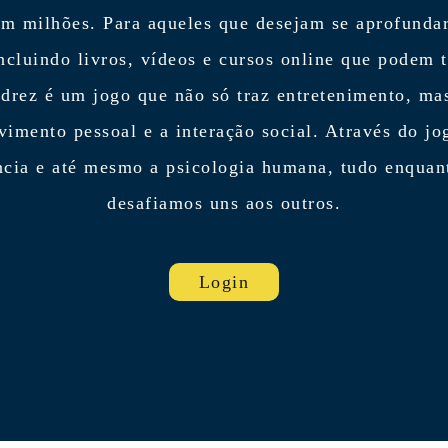
em milhões. Para aqueles que desejam se aprofundar
incluindo livros, vídeos e cursos online que podem 
drez é um jogo que não só traz entretenimento, m
vimento pessoal e a interação social. Através do j
ncia e até mesmo a psicologia humana, tudo enquan
desafiamos uns aos outros.
Login