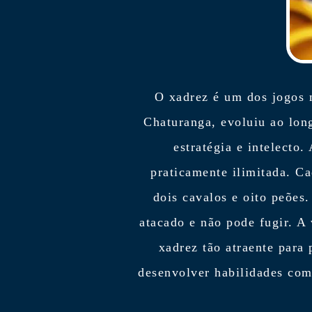
O xadrez é um dos jogos m
Chaturanga, evoluiu ao lon
estratégia e intelecto
praticamente ilimitada. C
dois cavalos e oito peões
atacado e não pode fugir. A
xadrez tão atraente para
desenvolver habilidades com