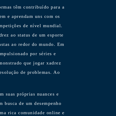
formas têm contribuído para a
ctem e aprendam uns com os
mpetições de nível mundial.
rez ao status de um esporte
iastas ao redor do mundo. Em
impulsionado por séries e
monstrado que jogar xadrez
resolução de problemas. Ao
om suas próprias nuances e
 em busca de um desempenho
uma rica comunidade online e