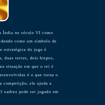
da Índia no século VI como
olidando como um símbolo de
e estratégica do jogo é
 duas torres, dois bispos,
ma situação em que o rei é
esenvolvidas é o que torna o
a competição; ele ajuda a
 O xadrez pode ser jogado em