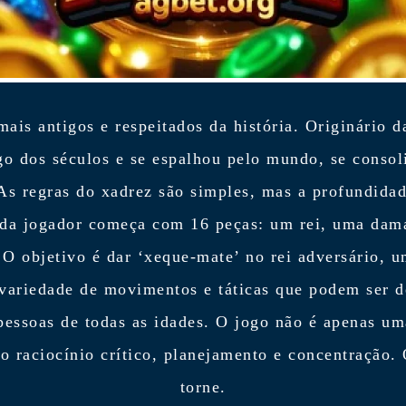
ais antigos e respeitados da história. Originário 
go dos séculos e se espalhou pelo mundo, se cons
. As regras do xadrez são simples, mas a profundidad
ada jogador começa com 16 peças: um rei, uma dama,
. O objetivo é dar ‘xeque-mate’ no rei adversário, u
 variedade de movimentos e táticas que podem ser d
 pessoas de todas as idades. O jogo não é apenas um
o raciocínio crítico, planejamento e concentração.
torne.