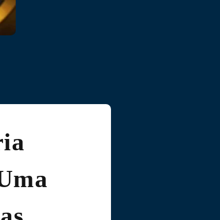
ria
 Uma
as