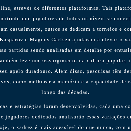
nline, através de diferentes plataformas. Tais plata
rmitindo que jogadores de todos os níveis se cone
gam casualmente, outros se dedicam a torneios e co
Kasparov e Magnus Carlsen ajudaram a elevar o xad
uas partidas sendo analisadas em detalhe por entus
também teve um ressurgimento na cultura popular, 
seu apelo duradouro. Além disso, pesquisas têm de
tivos, como melhorar a memória e a capacidade de 
longo das décadas.
áticas e estratégias foram desenvolvidas, cada uma c
 e jogadores dedicados analisarão essas variações
Hoje, o xadrez é mais acessível do que nunca, com 