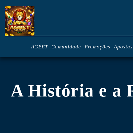
AGBET
Comunidade
Promoções
Apostas
A História e a