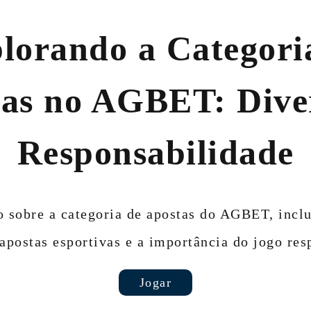
lorando a Categori
as no AGBET: Dive
Responsabilidade
 sobre a categoria de apostas do AGBET, incl
 apostas esportivas e a importância do jogo res
Jogar