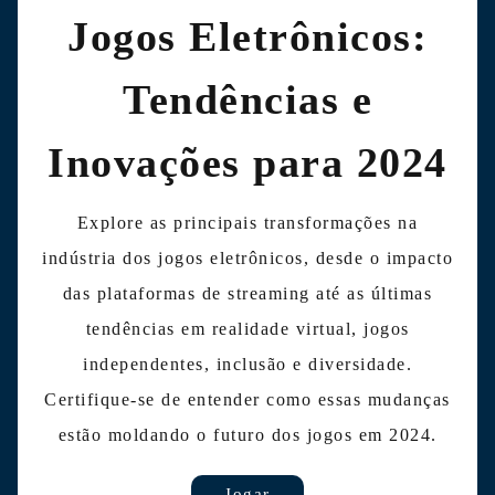
Jogos Eletrônicos:
Tendências e
Inovações para 2024
Explore as principais transformações na
indústria dos jogos eletrônicos, desde o impacto
das plataformas de streaming até as últimas
tendências em realidade virtual, jogos
independentes, inclusão e diversidade.
Certifique-se de entender como essas mudanças
estão moldando o futuro dos jogos em 2024.
Jogar