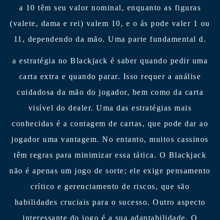
a 10 têm seu valor nominal, enquanto as figuras
(valete, dama e rei) valem 10, e o ás pode valer 1 ou
11, dependendo da mão. Uma parte fundamental d.
a estratégia no Blackjack é saber quando pedir uma
carta extra e quando parar. Isso requer a análise
cuidadosa da mão do jogador, bem como da carta
visível do dealer. Uma das estratégias mais
conhecidas é a contagem de cartas, que pode dar ao
jogador uma vantagem. No entanto, muitos cassinos
têm regras para minimizar essa tática. O Blackjack
não é apenas um jogo de sorte; ele exige pensamento
crítico e gerenciamento de riscos, que são
habilidades cruciais para o sucesso. Outro aspecto
interessante do jogo é a sua adaptabilidade. O