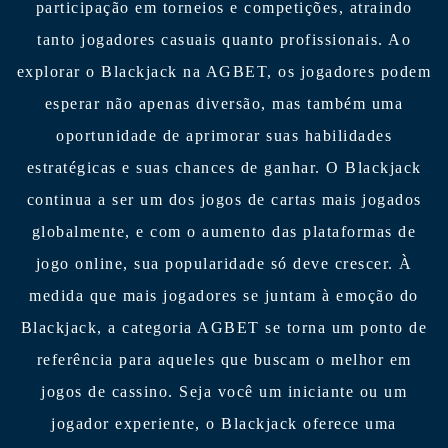
participação em torneios e competições, atraindo
tanto jogadores casuais quanto profissionais. Ao
explorar o Blackjack na AGBET, os jogadores podem
esperar não apenas diversão, mas também uma
oportunidade de aprimorar suas habilidades
estratégicas e suas chances de ganhar. O Blackjack
continua a ser um dos jogos de cartas mais jogados
globalmente, e com o aumento das plataformas de
jogo online, sua popularidade só deve crescer. À
medida que mais jogadores se juntam à emoção do
Blackjack, a categoria AGBET se torna um ponto de
referência para aqueles que buscam o melhor em
jogos de cassino. Seja você um iniciante ou um
jogador experiente, o Blackjack oferece uma