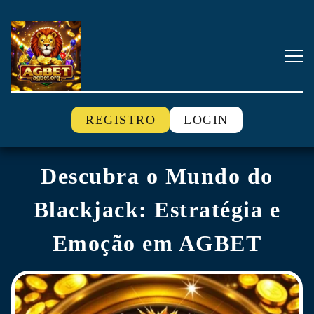
REGISTRO
LOGIN
Descubra o Mundo do
Blackjack: Estratégia e
Emoção em AGBET