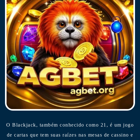
O Blackjack, também conhecido como 21, é um jogo
de cartas que tem suas raízes nas mesas de cassino e